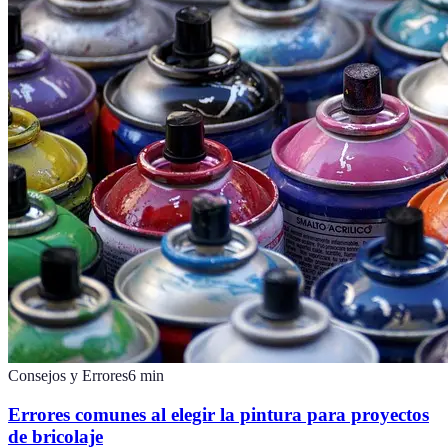
Consejos y Errores
6
min
Errores comunes al elegir la pintura para proyectos
de bricolaje