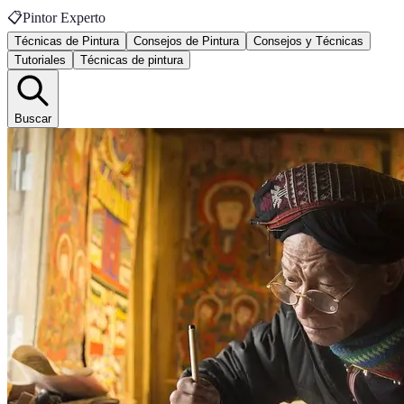
📋
Pintor Experto
Técnicas de Pintura
Consejos de Pintura
Consejos y Técnicas
Tutoriales
Técnicas de pintura
Buscar