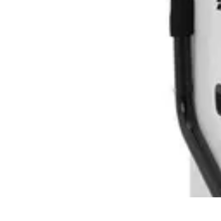
Pintor Experto
Tutoriales
Técnicas de Pintura
Herramientas de Pintura
Consejos y Téc
Pintor Experto