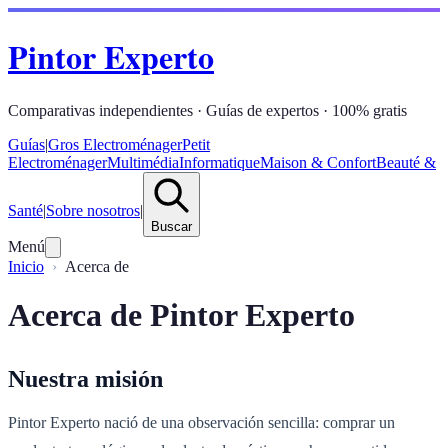
Pintor Experto
Comparativas independientes · Guías de expertos · 100% gratis
Guías
|
Gros Electroménager
Petit
Electroménager
Multimédia
Informatique
Maison & Confort
Beauté &
Santé
|
Sobre nosotros
|
Buscar
Menú
Inicio
Acerca de
Acerca de Pintor Experto
Nuestra misión
Pintor Experto nació de una observación sencilla: comprar un