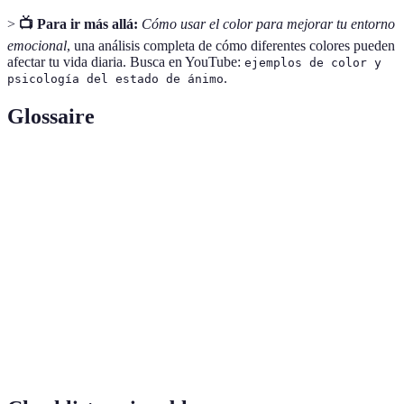
>
📺 Para ir más allá:
Cómo usar el color para mejorar tu entorno
emocional
, una análisis completa de cómo diferentes colores pueden
afectar tu vida diaria. Busca en YouTube:
ejemplos de color y
.
psicología del estado de ánimo
Glossaire
Terme
Définition
Psicología
Estudio de cómo los colores impactan en el
del color
comportamiento humano.
Variación de un color específico, que afecta la
Tonalidad
percepción emocional.
Influencia de la sociedad y tradición en la
Cultura
percepción del color.