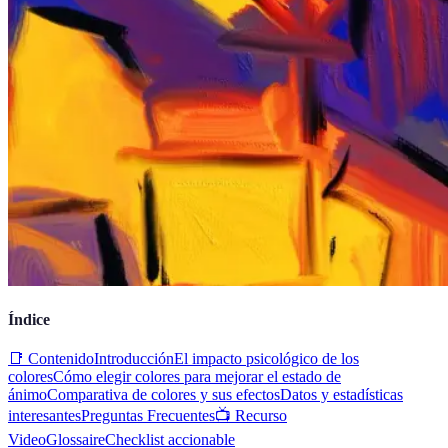
Índice
📑 Contenido
Introducción
El impacto psicológico de los
colores
Cómo elegir colores para mejorar el estado de
ánimo
Comparativa de colores y sus efectos
Datos y estadísticas
interesantes
Preguntas Frecuentes
📺 Recurso
Video
Glossaire
Checklist accionable