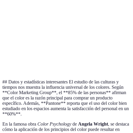
Azul
Calma, Seguridad
Tristeza
Oficinas
Gimnasios,
Rojo
Pasión, Energía
Ira
Restaurant
Relajación,
Oficinas, S
Verde
Envidia
Armonía
estar
Felicidad,
Cocinas, Á
Amarillo
Ansiedad
Creatividad
creativas
## Datos y estadísticas interesantes El estudio de las culturas y
tiempos nos muestra la influencia universal de los colores. Según
**Color Marketing Group**, el **85% de las personas** afirman
que el color es la razón principal para comprar un producto
específico. Además, **Pantone** reporta que el uso del color bien
estudiado en los espacios aumenta la satisfacción del personal en un
**60%**.
En la famosa obra
Color Psychology
de
Angela Wright
, se destaca
cómo la aplicación de los principios del color puede resultar en