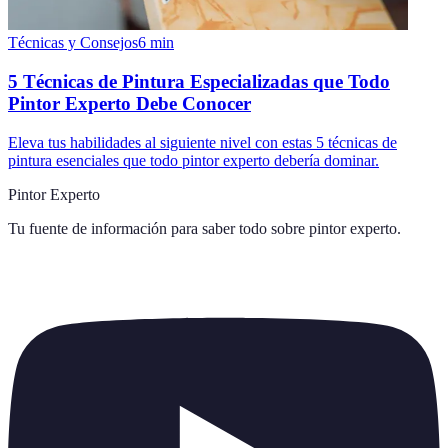
Técnicas y Consejos
6
min
5 Técnicas de Pintura Especializadas que Todo
Pintor Experto Debe Conocer
Eleva tus habilidades al siguiente nivel con estas 5 técnicas de
pintura esenciales que todo pintor experto debería dominar.
Pintor Experto
Tu fuente de información para saber todo sobre
pintor experto
.