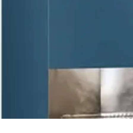
Pintor Experto
Tutoriales
Técnicas de Pintura
Herramientas de Pintura
Consejos y Téc
Pintor Experto