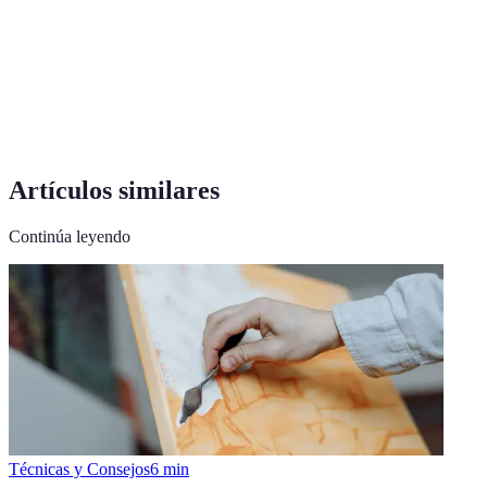
Capa base que mejora la adherencia de la
Imprimación
pintura.
Pared de
Una pared pintada en un color distinto para
acento
destacar.
Artículos similares
Continúa leyendo
Técnicas y Consejos
6
min