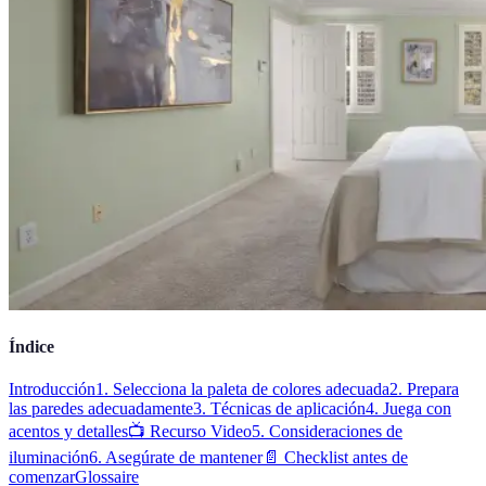
Índice
Introducción
1. Selecciona la paleta de colores adecuada
2. Prepara
las paredes adecuadamente
3. Técnicas de aplicación
4. Juega con
acentos y detalles
📺 Recurso Video
5. Consideraciones de
iluminación
6. Asegúrate de mantener
📄 Checklist antes de
comenzar
Glossaire