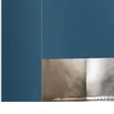
Pintor Experto
Tutoriales
Técnicas de Pintura
Herramientas de Pintura
Consejos y Téc
Pintor Experto