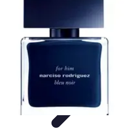
Pintor Experto
Tutoriales
Técnicas de Pintura
Herramientas de Pintura
Consejos y
Técnicas
Seleccionar pintura
Pintor Experto