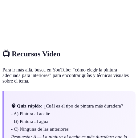
Pintura
Pintura más duradera, ideal para acabados de alta
al aceite
calidad, pero requiere más tiempo de secado.
Acabado
Tipo de acabado que no refleja luz, ideal para
mate
disimular imperfecciones.
📺 Recursos Video
Para ir más allá, busca en YouTube: "cómo elegir la pintura
adecuada para interiores" para encontrar guías y técnicas visuales
sobre el tema.
🧠 Quiz rápido:
¿Cuál es el tipo de pintura más duradera?
- A) Pintura al aceite
- B) Pintura al agua
- C) Ninguna de las anteriores
Respuesta: A — La pintura al aceite es más duradera que la