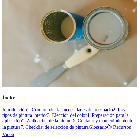
Índice
Introducción
1. Comprender las necesidades de tu espacio
2. Los
tipos de pintura interior
3. Elección del color
4. Preparación para la
aplicación
5. Aplicación de la pintura
6. Cuidado y mantenimiento de
la pintura
7. Checklist de selección de pintura
Glossario
📺 Recursos
Video