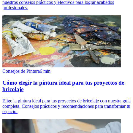
nuestros consejos prácticos y efectivos para lograr acabados
profesionales.
Consejos de Pintura
6
min
Cómo elegir la pintura ideal para tus proyectos de
bricolaje
Elige la pintura ideal para tus proyectos de bricolaje con nuestra guía
completa. Consejos prácticos y recomendaciones para transformar tu
espacio.