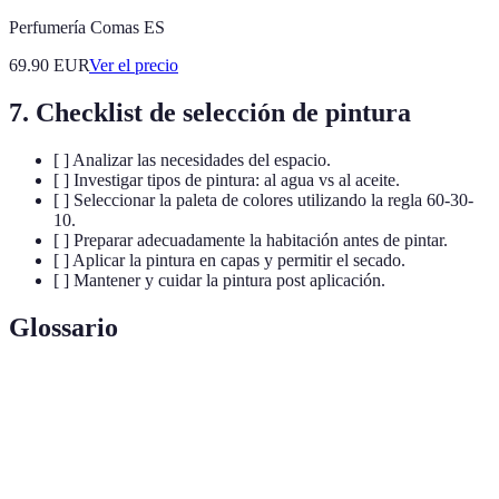
Perfumería Comas ES
69.90
EUR
Ver el precio
7. Checklist de selección de pintura
[ ] Analizar las necesidades del espacio.
[ ] Investigar tipos de pintura: al agua vs al aceite.
[ ] Seleccionar la paleta de colores utilizando la regla 60-30-
10.
[ ] Preparar adecuadamente la habitación antes de pintar.
[ ] Aplicar la pintura en capas y permitir el secado.
[ ] Mantener y cuidar la pintura post aplicación.
Glossario
Termino
Definición
Pintura
Pintura que utiliza agua como base, menos tóxica y de
al agua
secado rápido.