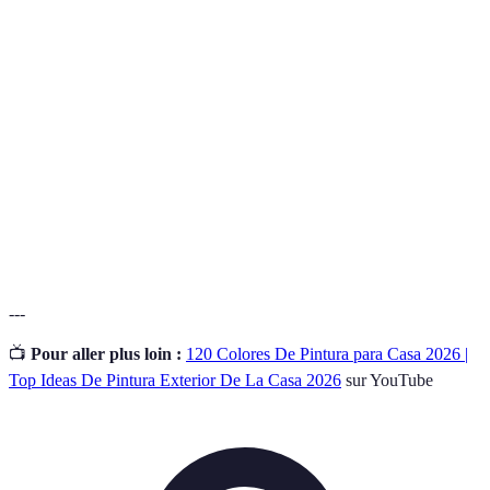
Terme
Définition
Técnica de
Método o estilo específico de aplicación de
pintor
pintura.
Teoría del
Estudio de cómo los colores interactúan y sus
color
efectos emocionales.
Crítica
Retroalimentación útil que ayuda a mejorar el
constructiva
trabajo artístico.
---
📺
Pour aller plus loin :
120 Colores De Pintura para Casa 2026 |
Top Ideas De Pintura Exterior De La Casa 2026
sur YouTube