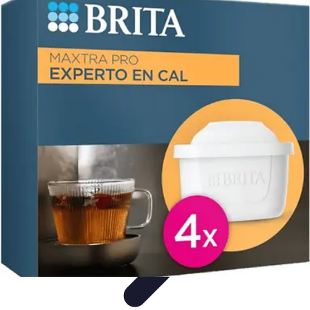
Pintor Experto
Tutoriales
Técnicas de Pintura
Herramientas de Pintura
Consejos y
Técnicas
Seleccionar pintura
Pintor Experto