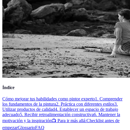
Índice
Cómo mejorar tus habilidades como pintor experto
1. Comprender
los fundamentos de la pintura
2. Práctica con diferentes estilos
3.
Utilizar productos de calidad
4. Establecer un espacio de trabajo
adecuado
5. Recibir retroalimentación constructiva
6. Mantener la
motivación y la inspiración
📺 Para ir más allá:
Checklist antes de
empezar
Glossario
FAQ