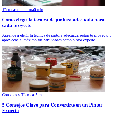
Técnicas de Pintura
6
min
Cómo elegir la técnica de pintura adecuada para
cada proyecto
Aprende a elegir la técnica de pintura adecuada según tu proyecto y
aprovecha al máximo tus habilidades como pintor experto.
Consejos y Técnicas
5
min
5 Consejos Clave para Convertirte en un Pintor
Experto