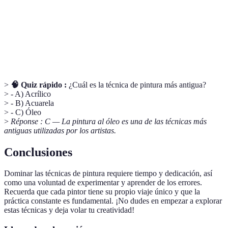
Pintura a base de polímeros que se seca rápidamente,
Acrílico
ideal para capas gruesas.
Pintura hecha con pigmentos mezclados con aceites,
Óleo
conocida por su tiempo de secado lento.
>
🧠 Quiz rápido :
¿Cuál es la técnica de pintura más antigua?
> - A) Acrílico
> - B) Acuarela
> - C) Óleo
>
Réponse : C — La pintura al óleo es una de las técnicas más
antiguas utilizadas por los artistas.
Conclusiones
Dominar las técnicas de pintura requiere tiempo y dedicación, así
como una voluntad de experimentar y aprender de los errores.
Recuerda que cada pintor tiene su propio viaje único y que la
práctica constante es fundamental. ¡No dudes en empezar a explorar
estas técnicas y deja volar tu creatividad!