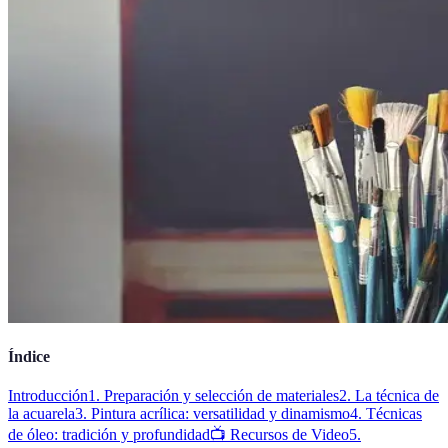
Índice
Introducción
1. Preparación y selección de materiales
2. La técnica de
la acuarela
3. Pintura acrílica: versatilidad y dinamismo
4. Técnicas
de óleo: tradición y profundidad
📺 Recursos de Video
5.