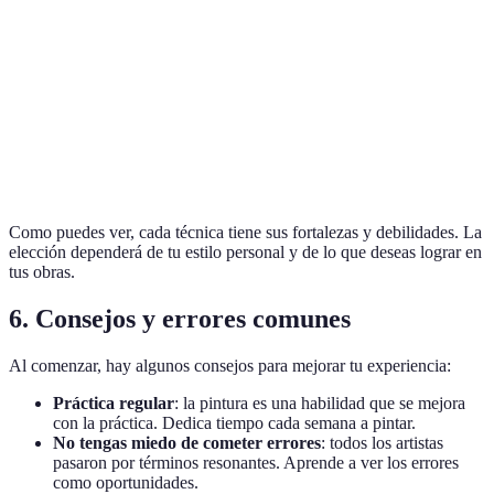
Opaco y
Acrílico
Alta
Rápido
vibrante
Acuarela
Media
Moderado
Transparent
Óleo
Baja
Lento
Profundo y 
Como puedes ver, cada técnica tiene sus fortalezas y debilidades. La
elección dependerá de tu estilo personal y de lo que deseas lograr en
tus obras.
6. Consejos y errores comunes
Al comenzar, hay algunos consejos para mejorar tu experiencia:
Práctica regular
: la pintura es una habilidad que se mejora
con la práctica. Dedica tiempo cada semana a pintar.
No tengas miedo de cometer errores
: todos los artistas
pasaron por términos resonantes. Aprende a ver los errores
como oportunidades.