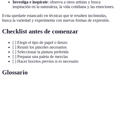
Investiga e inspírate
: observa a otros artistas y busca
inspiración en la naturaleza, la vida cotidiana y las emociones.
Evita quedarte estancado en técnicas que te resulten incómodas,
busca la variedad y experimenta con nuevas formas de expresión.
Checklist antes de comenzar
[ ] Elegir el tipo de papel o lienzo
[ ] Reunir los pinceles necesarios
[ ] Seleccionar la pintura preferida
[ ] Preparar una paleta de mezclas
[ ] Hacer bocetos previos si es necesario
Glossario
Terme
Définition
Técnica de pintura con agua que produce efectos
Acuarela
delicados y transparentes.