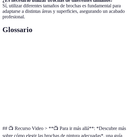
¿Es necesario utilizar brochas de diferentes tamaños?
Sí, utilizar diferentes tamaños de brochas es fundamental para
adaptarse a distintas áreas y superficies, asegurando un acabado
profesional.
Glossario
Término
Definición
Herramienta de pintura con cerdas, utilizada para
Brocha
aplicar pintura en superficies.
Cerdas
Cerdas obtenidas de pelo animal, adaptadas para
naturales
pintura al óleo.
Cerdas
Cerdas fabricadas con materiales sintéticos, ideales
sintéticas
para pinturas a base de agua.
## 📺 Recurso Video > **📺 Para ir más allá**: *Descubre más
sobre cómo elegir las brochas de pintura adecuadas*, una guía