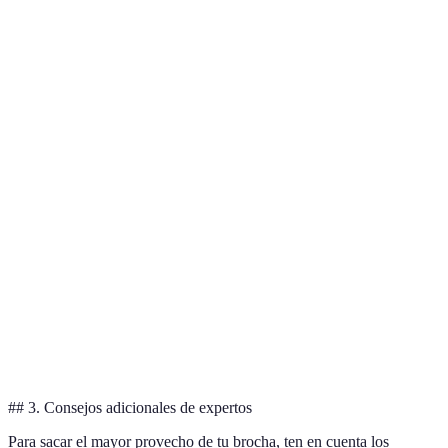
Brocha de
Aplicación
cerdas
Cerda
Pinturas al óleo
suave y
naturales
uniforme
No se
Brocha de
Pinturas a base de
deforman,
cerdas
Sintético
agua
fácil de
sintéticas
limpiar
Cubre
Brocha plana
Variado
Superficies planas
grandes
áreas
Excelente
Brocha
Variado
Esquinas y detalles
para
angular
bordes
## 3. Consejos adicionales de expertos
Para sacar el mayor provecho de tu brocha, ten en cuenta los