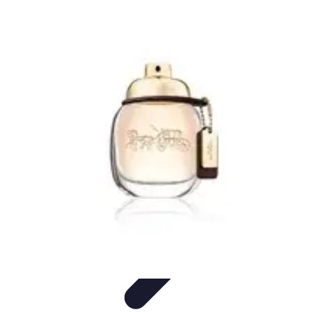
Pintor Experto
Tutoriales
Técnicas de Pintura
Herramientas de Pintura
Consejos y
Técnicas
Seleccionar pintura
Pintor Experto