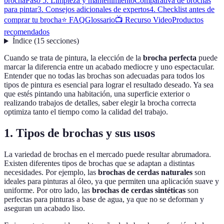
brocha
Paso 5: Limpieza y mantenimiento
Comparativa de brochas
para pintar
3. Consejos adicionales de expertos
4. Checklist antes de
comprar tu brocha
⭐ FAQ
Glossario
📺 Recurso Video
Productos
recomendados
Índice
(
15
secciones
)
Cuando se trata de pintura, la elección de la
brocha perfecta
puede
marcar la diferencia entre un acabado mediocre y uno espectacular.
Entender que no todas las brochas son adecuadas para todos los
tipos de pintura es esencial para lograr el resultado deseado. Ya sea
que estés pintando una habitación, una superficie exterior o
realizando trabajos de detalles, saber elegir la brocha correcta
optimiza tanto el tiempo como la calidad del trabajo.
1. Tipos de brochas y sus usos
La variedad de brochas en el mercado puede resultar abrumadora.
Existen diferentes tipos de brochas que se adaptan a distintas
necesidades. Por ejemplo, las
brochas de cerdas naturales
son
ideales para pinturas al óleo, ya que permiten una aplicación suave y
uniforme. Por otro lado, las
brochas de cerdas sintéticas
son
perfectas para pinturas a base de agua, ya que no se deforman y
aseguran un acabado liso.