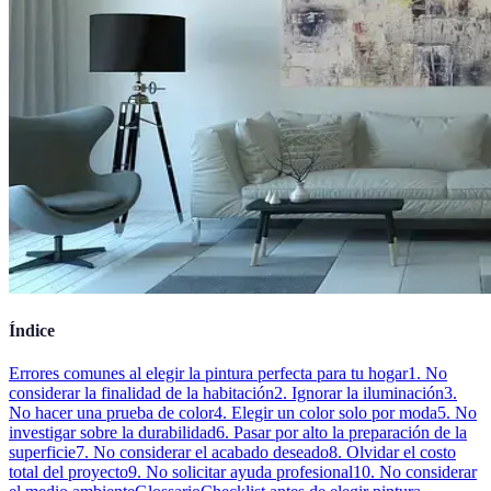
Índice
Errores comunes al elegir la pintura perfecta para tu hogar
1. No
considerar la finalidad de la habitación
2. Ignorar la iluminación
3.
No hacer una prueba de color
4. Elegir un color solo por moda
5. No
investigar sobre la durabilidad
6. Pasar por alto la preparación de la
superficie
7. No considerar el acabado deseado
8. Olvidar el costo
total del proyecto
9. No solicitar ayuda profesional
10. No considerar