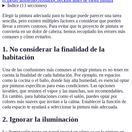
el medio ambiente
Glossario
Checklist antes de elegir pintura
Índice
(
13
secciones
)
Elegir la pintura adecuada para tu hogar puede parecer una tarea
sencilla, pero existen múltiples factores a considerar que pueden
llevar a errores costosos. Para evitar que tu proyecto de pintura se
convierta en un dolor de cabeza, hemos recopilado los errores más
comunes y cómo evitarlos.
1. No considerar la finalidad de la
habitación
Una de las confusiones más comunes al elegir pintura es no tener en
cuenta la finalidad de cada habitación. Por ejemplo, en espacios
como la cocina o el baño, donde hay alta humedad, es esencial optar
por pinturas específicas para estas condiciones. Las opciones
lavables, que resisten el vapor y las manchas, son recomendables.
En cambio, para habitaciones como el salón, puedes optar por
colores más suaves que invitan a la calma. Establecer la función de
cada espacio te ayudará a seleccionar la pintura más adecuada.
2. Ignorar la iluminación
La iluminación juega un papel crucial en cómo se ve la pintura en