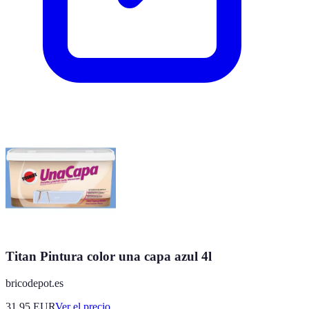
Titan Pintura color una capa azul 4l
bricodepot.es
31.95
EUR
Ver el precio