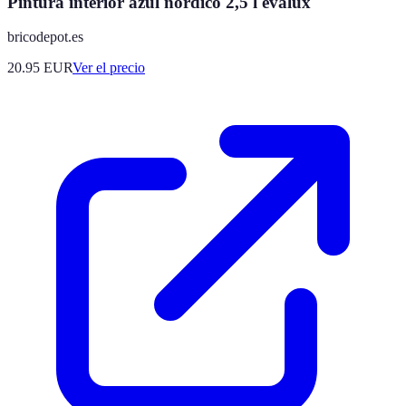
Pintura interior azul nórdico 2,5 l evalux
bricodepot.es
20.95
EUR
Ver el precio