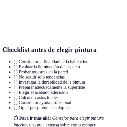
El acabado de pintura determina cómo se verá la
Acabado
superficie pintada y su funcionalidad.
Capa base que prepara la superficie para la
Imprimación
pintura, esencial para un buen acabado.
Checklist antes de elegir pintura
[ ] Considerar la finalidad de la habitación
[ ] Evaluar la iluminación del espacio
[ ] Probar muestras en la pared
[ ] No seguir solo tendencias
[ ] Investigar la durabilidad de la pintura
[ ] Preparar adecuadamente la superficie
[ ] Elegir el acabado adecuado
[ ] Calcular costos totales
[ ] Considerar ayuda profesional
[ ] Optar por pinturas ecológicas
📺 Para ir más allá:
Consejos para elegir pintura
interior
, una guía extensa sobre cómo escoger