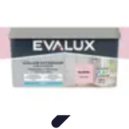
Pintor Experto
Tutoriales
Técnicas de Pintura
Herramientas de Pintura
Consejos y
Técnicas
Seleccionar pintura
Pintor Experto