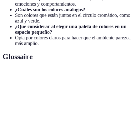
emociones y comportamientos.
¿Cuáles son los colores análogos?
Son colores que están juntos en el círculo cromático, como
azul y verde.
¿Qué considerar al elegir una paleta de colores en un
espacio pequeño?
Opta por colores claros para hacer que el ambiente parezca
más amplio.
Glossaire
Terme
Définition
Círculo
Herramienta visual que muestra la relación
cromático
entre colores básicos.
Colores adyacentes en el círculo cromático
Colores análogos
que crean armonía natural.
Colores
Colores opuestos en el círculo que se destacan
complementarios
entre sí.