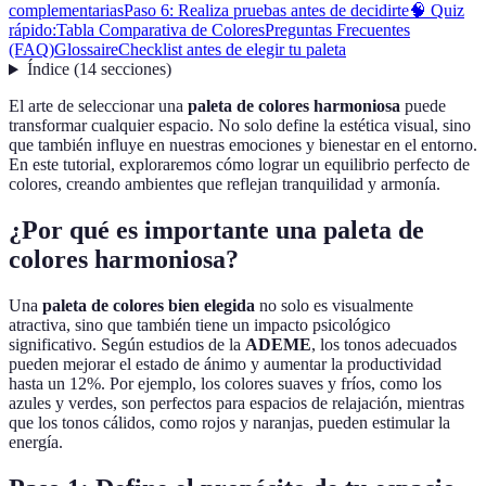
complementarias
Paso 6: Realiza pruebas antes de decidirte
🧠 Quiz
rápido:
Tabla Comparativa de Colores
Preguntas Frecuentes
(FAQ)
Glossaire
Checklist antes de elegir tu paleta
Índice
(
14
secciones
)
El arte de seleccionar una
paleta de colores harmoniosa
puede
transformar cualquier espacio. No solo define la estética visual, sino
que también influye en nuestras emociones y bienestar en el entorno.
En este tutorial, exploraremos cómo lograr un equilibrio perfecto de
colores, creando ambientes que reflejan tranquilidad y armonía.
¿Por qué es importante una paleta de
colores harmoniosa?
Una
paleta de colores bien elegida
no solo es visualmente
atractiva, sino que también tiene un impacto psicológico
significativo. Según estudios de la
ADEME
, los tonos adecuados
pueden mejorar el estado de ánimo y aumentar la productividad
hasta un 12%. Por ejemplo, los colores suaves y fríos, como los
azules y verdes, son perfectos para espacios de relajación, mientras
que los tonos cálidos, como rojos y naranjas, pueden estimular la
energía.