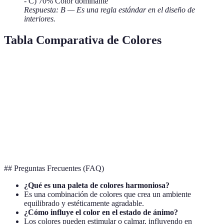
- C) 70% Color dominante
Respuesta: B — Es una regla estándar en el diseño de
interiores.
Tabla Comparativa de Colores
Característica
Color A
Color B
Color C
Evaluació
Tranquilidad
Azul
Verde
Lavanda
Alto
Energía
Rojo
Naranja
Amarillo
Medio
Neutralidad
Gris
Beige
Blanco
Alto
## Preguntas Frecuentes (FAQ)
¿Qué es una paleta de colores harmoniosa?
Es una combinación de colores que crea un ambiente
equilibrado y estéticamente agradable.
¿Cómo influye el color en el estado de ánimo?
Los colores pueden estimular o calmar, influyendo en