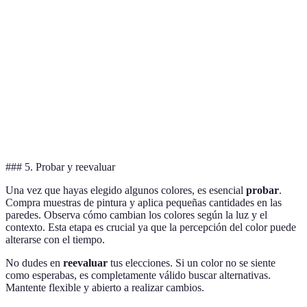
fácil
Atractivo
Muy atractivo
Moderado
Muy atra
moderno
Estilo
Minimalista
Natural
Joven y 
### 5. Probar y reevaluar
Una vez que hayas elegido algunos colores, es esencial
probar
.
Compra muestras de pintura y aplica pequeñas cantidades en las
paredes. Observa cómo cambian los colores según la luz y el
contexto. Esta etapa es crucial ya que la percepción del color puede
alterarse con el tiempo.
No dudes en
reevaluar
tus elecciones. Si un color no se siente
como esperabas, es completamente válido buscar alternativas.
Mantente flexible y abierto a realizar cambios.