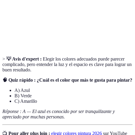
Paleta de
Conjunto de colores diseñados para trabajar juntos
colores
en un espacio o proyecto.
Color
Color principal en una paleta, que establece el tono
dominante
general del diseño.
>
💡 Avis d'expert :
Elegir los colores adecuados puede parecer
complicado, pero entender la luz y el espacio es clave para lograr un
buen resultado.
🧠 Quiz rápido : ¿Cuál es el color que más te gusta para pintar?
A) Azul
B) Verde
C) Amarillo
Réponse : A — El azul es conocido por ser tranquilizante y
apreciado por muchas personas.
📺
Pour aller plus loin :
elegir colores pintura 2026
sur YouTube