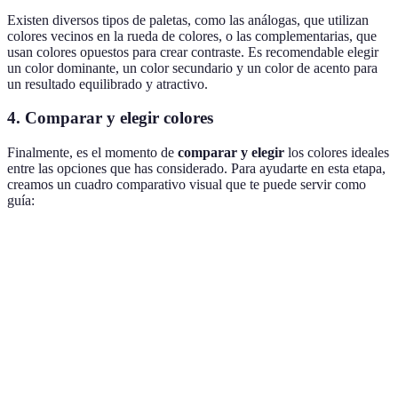
Existen diversos tipos de paletas, como las análogas, que utilizan
colores vecinos en la rueda de colores, o las complementarias, que
usan colores opuestos para crear contraste. Es recomendable elegir
un color dominante, un color secundario y un color de acento para
un resultado equilibrado y atractivo.
4. Comparar y elegir colores
Finalmente, es el momento de
comparar y elegir
los colores ideales
entre las opciones que has considerado. Para ayudarte en esta etapa,
creamos un cuadro comparativo visual que te puede servir como
guía:
Criterio
Opción A (azul)
Opción B (verde)
Opción C
Sensación
Calmante
Refrescante
Energiza
Combinación
Blanco, gris
Beige, marrón
Negro, gr