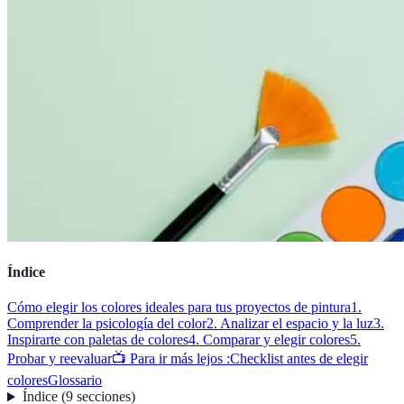
Índice
Cómo elegir los colores ideales para tus proyectos de pintura
1.
Comprender la psicología del color
2. Analizar el espacio y la luz
3.
Inspirarte con paletas de colores
4. Comparar y elegir colores
5.
Probar y reevaluar
📺 Para ir más lejos :
Checklist antes de elegir
colores
Glossario
Índice
(
9
secciones
)