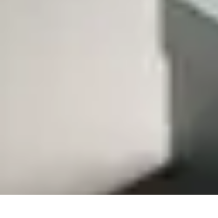
Pintor Experto
Tutoriales
Técnicas de Pintura
Herramientas de Pintura
Consejos y Téc
Pintor Experto