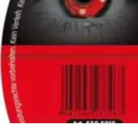
Pintor Experto
Tutoriales
Técnicas de Pintura
Herramientas de Pintura
Consejos y Téc
Pintor Experto