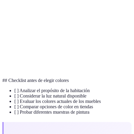
Terme
Définition
Psicología
Estudio del efecto de los colores en el
del color
comportamiento humano.
Tono
Variación de un color particular.
Diferencia de luminosidad o color que hace
Contraste
destacar elementos visuales.
## Checklist antes de elegir colores
[ ] Analizar el propósito de la habitación
[ ] Considerar la luz natural disponible
[ ] Evaluar los colores actuales de los muebles
[ ] Comparar opciones de color en tiendas
[ ] Probar diferentes muestras de pintura