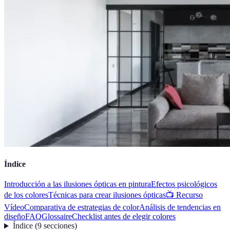
Índice
Introducción a las ilusiones ópticas en pintura
Efectos psicológicos
de los colores
Técnicas para crear ilusiones ópticas
📺 Recurso
Vídeo
Comparativa de estrategias de color
Análisis de tendencias en
diseño
FAQ
Glossaire
Checklist antes de elegir colores
Índice
(
9
secciones
)