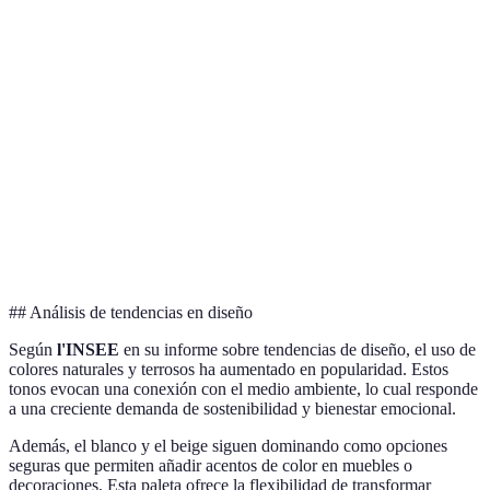
Claros
espacios
parecer fríos
reducidos
Pueden
Tonalidades
Crean
reducir
Espacios amplios
Oscuras
dramatismo
tamaños
Colores
Estilo
Falta de
Cualquier
Neutros
atemporal
carácter
ambiente
Colores
Aportan
Pueden
Espacios de
Brillantes
energía
agotar
juego
## Análisis de tendencias en diseño
Según
l'INSEE
en su informe sobre tendencias de diseño, el uso de
colores naturales y terrosos ha aumentado en popularidad. Estos
tonos evocan una conexión con el medio ambiente, lo cual responde
a una creciente demanda de sostenibilidad y bienestar emocional.
Además, el blanco y el beige siguen dominando como opciones
seguras que permiten añadir acentos de color en muebles o
decoraciones. Esta paleta ofrece la flexibilidad de transformar