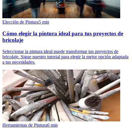
Elección de Pintura
5
min
Cómo elegir la pintura ideal para tus proyectos de
bricolaje
Seleccionar la pintura ideal puede transformar tus proyectos de
bricolaje. Sigue nuestro tutorial para elegir la mejor opción adaptada
a tus necesidades.
Herramientas de Pintura
6
min