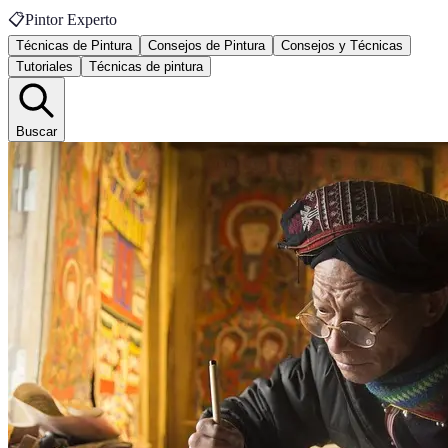
📋
Pintor Experto
Técnicas de Pintura
Consejos de Pintura
Consejos y Técnicas
Tutoriales
Técnicas de pintura
Buscar