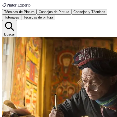
📋
Pintor Experto
Técnicas de Pintura
Consejos de Pintura
Consejos y Técnicas
Tutoriales
Técnicas de pintura
Buscar