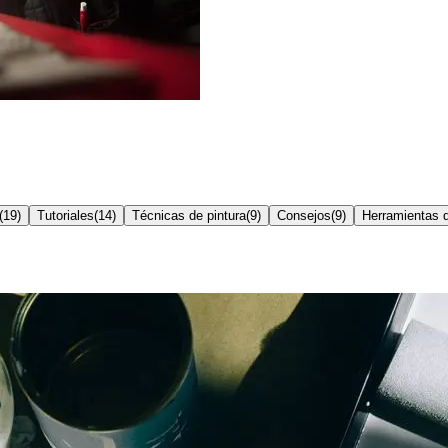
(
19
)
Tutoriales
(
14
)
Técnicas de pintura
(
9
)
Consejos
(
9
)
Herramientas d