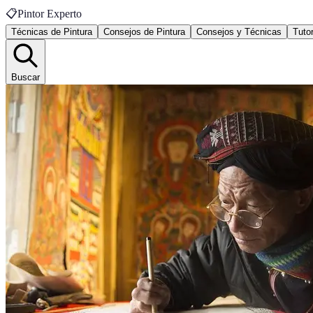
📋
Pintor Experto
Técnicas de Pintura
Consejos de Pintura
Consejos y Técnicas
Tutor
Buscar