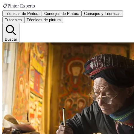
📋
Pintor Experto
Técnicas de Pintura
Consejos de Pintura
Consejos y Técnicas
Tutoriales
Técnicas de pintura
Buscar